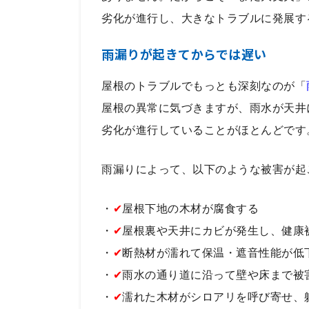
劣化が進行し、大きなトラブルに発展す
雨漏りが起きてからでは遅い
屋根のトラブルでもっとも深刻なのが「
屋根の異常に気づきますが、雨水が天井
劣化が進行していることがほとんどです
雨漏りによって、以下のような被害が起
・
✔
屋根下地の木材が腐食する
・
✔
屋根裏や天井にカビが発生し、健康
・
✔
断熱材が濡れて保温・遮音性能が低
・
✔
雨水の通り道に沿って壁や床まで被
・
✔
濡れた木材がシロアリを呼び寄せ、