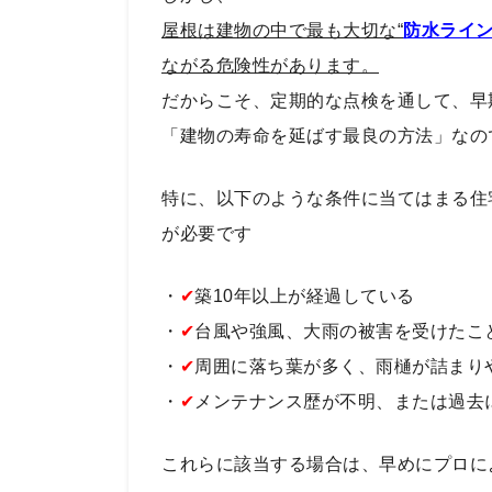
屋根は建物の中で最も大切な“
防水ライ
ながる危険性があります。
だからこそ、定期的な点検を通して、早
「建物の寿命を延ばす最良の方法」なの
特に、以下のような条件に当てはまる住
が必要です
・
✔
築10年以上が経過している
・
✔
台風や強風、大雨の被害を受けたこ
・
✔
周囲に落ち葉が多く、雨樋が詰まり
・
✔
メンテナンス歴が不明、または過去
これらに該当する場合は、早めにプロに