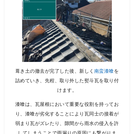
葺き土の撤去が完了した後、新しく
南蛮漆喰
を
詰めていき、先程、取り外した熨斗瓦を取り付
けます。
漆喰は、瓦屋根において重要な役割を持ってお
り、漆喰が劣化することにより瓦同士の接着が
弱まり瓦がズレたり、隙間から雨水の侵入を許
してしまうことで雨漏りの原因にも繋がりま