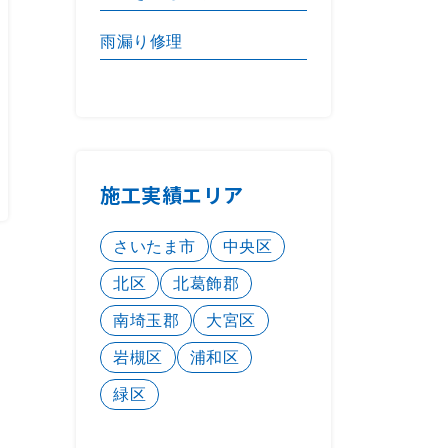
雨漏り修理
施工実績エリア
さいたま市
中央区
北区
北葛飾郡
南埼玉郡
大宮区
岩槻区
浦和区
緑区