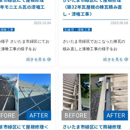
0年モニエル瓦の漆喰工
〈築32年瓦屋根の棟瓦積み直
し・漆喰工事〉
2023.10.04
2023.09.08
・漆喰工事
瓦修理・漆喰工事
の様子 さいたま市緑区にてお
さいたま市緑区でおこなった棟瓦の
た漆喰工事の様子をお
積み直しと漆喰工事の様子をお
続きを見る
続きを見る
ま市緑区にて屋根修理＜
さいたま市緑区にて雨樋修理