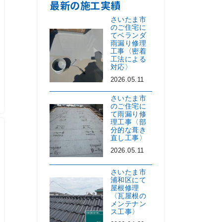
最新の施工実績
さいたま市
のご住宅に
てベランダ
雨漏り修理
工事〈密着
工法による
対応〉
2026.05.11
さいたま市
のご住宅に
て雨漏り修
理工事〈部
分的な葺き
直し工事〉
2026.05.11
さいたま市
浦和区にて
屋根修理
〈瓦屋根の
メンテナン
ス工事〉