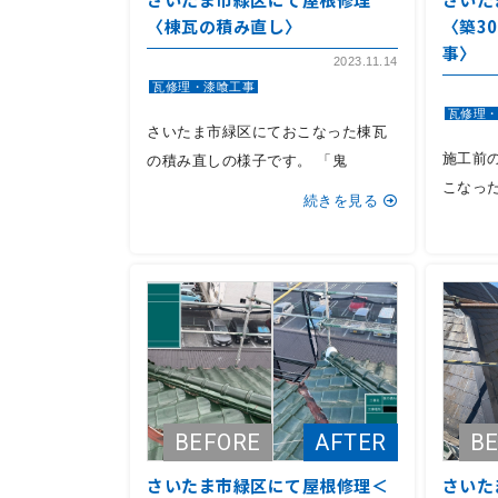
〈棟瓦の積み直し〉
〈築3
事〉
2023.11.14
瓦修理・漆喰工事
瓦修理
さいたま市緑区にておこなった棟瓦
施工前
の積み直しの様子です。 「鬼
こなっ
続きを見る
さいたま市緑区にて屋根修理＜
さいた