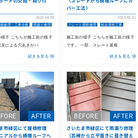
ポートの交換・取り付
〈スレートから横暖ルーフにカ
バー工法〉
2023.06.28
2023.05.31
屋根修理・工事全般
雨漏り修理
スレート屋根修理
板金屋根工事
の様子 こちらが施工前の様子
施工前の様子 こちらが施工前の様子
雹災による穴あきがハ
です。 一部、スレート屋根
続きを見る
続きを見る
ま市緑区にて屋根修理
さいたま市緑区にて雨漏り修理
ニアルから横暖ルーフへ
（瓦棒から立平葺きに葺き替え