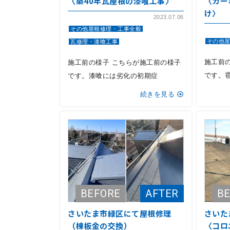
〈築40年瓦屋根の漆喰工事〉
〈カー
け〉
2023.07.06
その他屋根修理・工事全般
その他
瓦修理・漆喰工事
施工前
施工前の様子 こちらが施工前の様子
です。
です。漆喰には劣化の初期症
続きを見る
さいたま市緑区にて屋根修理
さいた
（棟板金の交換）
〈コロ