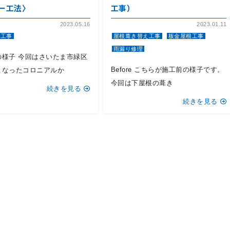
ー工法〉
工事）
2023.05.16
2023.01.11
根工事
屋根葺き替え工事
板金屋根工事
雨漏り修理
の様子 今回はさいたま市緑区
Before こちらが施工前の様子です。
こなったコロニアルか
今回は下屋根の葺き
続きを見る
続きを見る