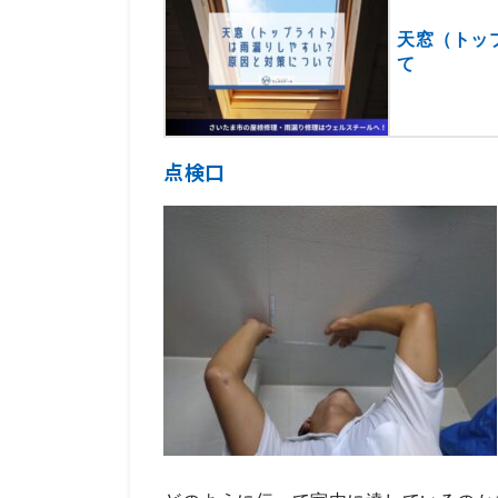
天窓（トッ
て
点検口